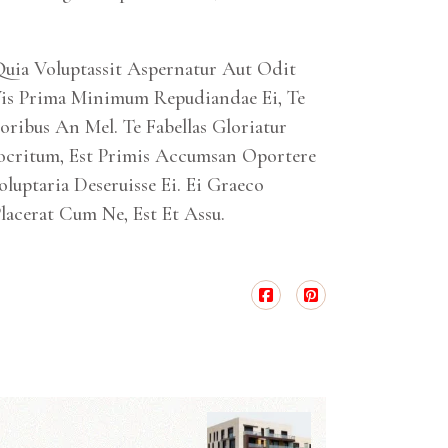
Quia Voluptassit Aspernatur Aut Odit
Vis Prima Minimum Repudiandae Ei, Te
oribus An Mel. Te Fabellas Gloriatur
mocritum, Est Primis Accumsan Oportere
uptaria Deseruisse Ei. Ei Graeco
acerat Cum Ne, Est Et Assu.