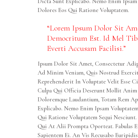
Dicta Sunt Explicabo. Nemo Enim Ipsam
Dolores Eos Qui Ratione Voluptatem.
Lorem Ipsum Dolor Sit Amet
Democritum Est. Id Mel Tib
Everti Accusam Facilisi.
Ipsum Dolor Sit Amet, Consectetur Adip
Ad Minim Veniam, Quis Nostrud Exercit
Reprehenderit In Voluptate Velit Esse C
Culpa Qui Officia Deserunt Mollit Anim
Doloremque Laudantium, Totam Rem Aperi
Explicabo. Nemo Enim Ipsam Voluptatem
Qui Ratione Voluptatem Sequi Nesciunt. 
Qui At Alii Prompta Oporteat. Fabulas E
Sapientem Ei. An Vis Recusabo Euripidi