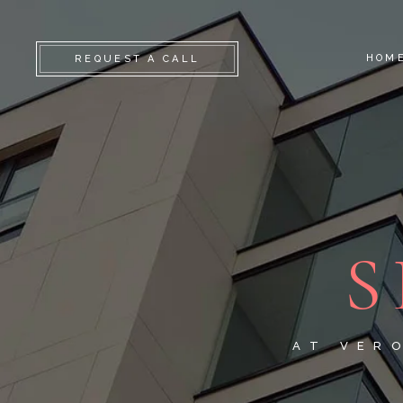
HOM
REQUEST A CALL
S
AT VER