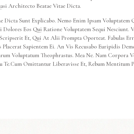
asi Architecto Beatae Vitae Dicta.
itae Dicta Sunt Explicabo. Nemo Enim Ipsam Voluptatem 
 Dolores Eos Qui Ratione Voluptatem Sequi Nesciunt. 
cripserit Et, Qui At Alii Prompta Oporteat. Fabulas Err
s Placerat Sapientem Ei. An Vis Recusabo Euripidis De
arum Voluptatum Theophrastus. Mea Ne. Nam Corpora Vol
u Te.Cum Omittantur Liberavisse Et, Rebum Mentitum Pl