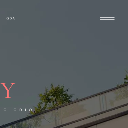
GOA
OLONY
GOA PROPERTIES
PROPERTIES
RY
TO ODIO