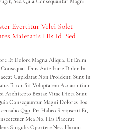
Fugit, Sed Quia Consequuntur Magni
r Evertitur Velei Solet
es Maietatis His Id. Sed
ore Et Dolore Magna Aliqua. Ut Enim
Consequat. Duis Aute Irure Dolor In
ccaecat Cupidatat Non Proident, Sunt In
Natus Error Sit Voluptatem Accusantium
i Architecto Beatae Vitae Dicta Sunt
Quia Consequuntur Magni Dolores Eos
ecusabo Quo. Pri Habeo Scripserit Et,
onsectetuer Mea No. Has Placerat
dens Singulis Oportere Nec, Harum