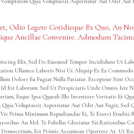
 Voluptatem Quia Voluptassit Aspernatur Aut Odit Aut 
, Odio Legere Cotidieque Ex Quo, An Noste
ique Ancillae Convenire. Admodum Tacimat
iscing Elit, Sed Do Eiusmod Tempor Incididunt Ut Lab
ation Ullamco Laboris Nisi Ut Aliquip Ex Ea Commodo 
illum Dolore Eu Fugiat Nulla Pariatur. Excepteur Sint O
 Id Est Laborum. Sed Ut Perspiciatis Unde Omnis Iste 
am, Eaque Ipsa Quaeab Illo Inventore Veritatis Et Quas
 Quia Voluptassit Aspernatur Aut Odit Aut Fugit, Sed 
Vis Prima Minimum Repudiandae Ei, Te Exerci Eruditi R
rroribus An Mel. Te Fabellas Gloriatur Sit.Rationibus C
s Democritum, Est Primis Accumsan Oportere At. Ut Ri