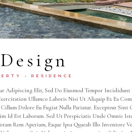
 Design
PERTY
RESIDENCE
ur Adipiscing Elit, Sed Do Eiusmod Tempor Incididunt 
ercitation Ullamco Laboris Nisi Ut Aliquip Ex Ea Com
e Cillum Dolore Eu Fugiat Nulla Pariatur. Excepteur Sin
im Id Est Laborum. Sed Ut Perspiciatis Unde Omnis Ist
am Rem Aperiam, Eaque Ipsa Quaeab Illo Inventore Veri