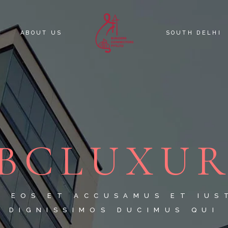
E
ABOUT US
SOUTH DELHI
KNOW YOUR C
SOUTH DELHI 
BCLUXU
O EOS ET ACCUSAMUS ET IUS
DIGNISSIMOS DUCIMUS QUI